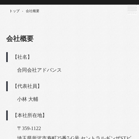
トップ
›
会社概要
会社概要
【社名】
合同会社アドバンス
【代表社員】
小林 大輔
【本社所在地】
〒359-1122
埼玉県所沢市寿町25番7-G号 セントラルギンザSTビ