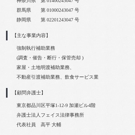
神奈川県 第 01400243047 号
群馬県 第 01000243047 号
静岡県 第 02201243047 号
【主な事業内容】
強制執行補助業務
(調査・催告・断行・保管売却 )
家屋・土地明渡補助業務、
不動産引渡補助業務、飲食サービス業
【顧問弁護士】
東京都品川区平塚1-12-9 加瀬ビル4階
弁護士法人フェイス法律事務所
代表社員 高平 大輔